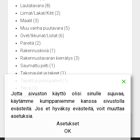
Lautatavara
(8)
Liimat/Lakat/Kitit
(2)
Maalit
(3)
Muu vanha puutavara
(5)
Ovet/Ikkunat/Listat
(6)
Päreitä
(2)
Rakennuskiviä
(1)
Rakennustavaran kierrätys
(3)
Saumattu pelti
(1)
Takonaulat ja takeet
(1)
Tapetit ja pinkopahvit
(1)
Terva
(3)
Jotta sivuston käyttö olisi sinulle sujuvaa,
Tuohi
(2)
käytämme kumppaniemme kanssa sivustolla
evästeitä. Jos et hyväksy evästeitä, voit muuttaa
asetuksia.
Asetukset
OK