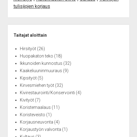
Saavutettavuus
tulisijojen korjaus
Sidebar
Taitajat aloittain
Hirsityöt
(26)
Huopakaton teko
(18)
Ikkunoiden kunnostus
(32)
Kaakeliuuninmuuraus
(9)
Kipsityöt
(5)
Kirvesmiehen työt
(32)
Kivirestaurointi/Konservointi
(4)
Kivityöt
(7)
Koristemaalaus
(11)
Koristeveisto
(1)
Korjausneuvonta
(4)
Korjaustyön valvonta
(1)
Kultaus
(3)