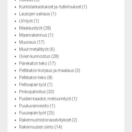
Kuntotarkastukset ja -tutkimukset
(1)
Lautojen sahaus
(1)
LVI-työt
(1)
Maalaustyöt
(28)
Maanrakennus
(1)
Muuraus
(17)
Muut metallityöt
(6)
Ovien kunnostus
(28)
Pärekaton teko
(17)
Peltikaton korjaus ja maalaus
(3)
Peltikaton teko
(8)
Peltisepän työt
(7)
Pinkopahvitus
(20)
Puiden kaadot, metsurintyöt
(1)
Puukuvanveisto
(1)
Puusepän työt
(25)
Rakennushistoriaselvitykset
(2)
Rakennusten siirto
(14)