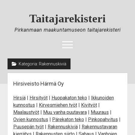
Skip
to
Taitajarekisteri
Content
Pirkanmaan maakuntamuseon taitajarekisteri
open
menu
Kategoria:
Rakennuskiviä
Etusivu
Taitajat
Hirsiveisto Härmä Oy
Materiaalin toimittajat
Hirsiä
|
Hirsityöt
|
Huopakaton teko
|
Ikkunoiden
Avustava työvoima
kunnostus
|
Kirvesmiehen työt
|
Kivityöt
|
Taitajarekisterin historiaa
Maalaustyöt
|
Muu vanha puutavara
|
Muuraus
|
Ilmoittautuminen
Ovien kunnostus
|
Pärekaton teko
|
Pinkopahvitus
|
Puusepän työt
|
Rakennuskiviä
|
Rakennustavaran
Tietosuoja
kierrätys
|
Rakennusten siirto
|
Sahaus
|
Vanhojen