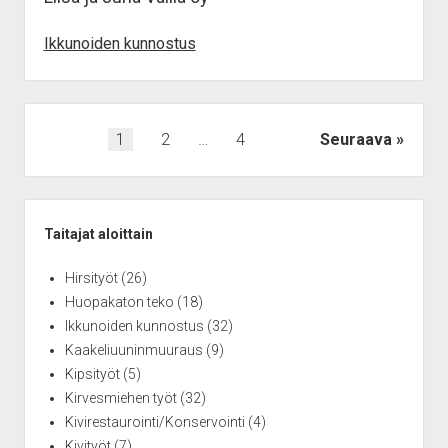
Ikkunoiden kunnostus
Artikkelien
1
2
…
4
Seuraava
sivutus
Sidebar
Taitajat aloittain
Hirsityöt
(26)
Huopakaton teko
(18)
Ikkunoiden kunnostus
(32)
Kaakeliuuninmuuraus
(9)
Kipsityöt
(5)
Kirvesmiehen työt
(32)
Kivirestaurointi/Konservointi
(4)
Kivityöt
(7)