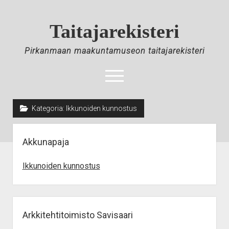
Skip
to
Taitajarekisteri
Content
Pirkanmaan maakuntamuseon taitajarekisteri
open
menu
Kategoria:
Ikkunoiden kunnostus
Etusivu
Taitajat
Akkunapaja
Materiaalin toimittajat
Ikkunoiden kunnostus
Avustava työvoima
Taitajarekisterin historiaa
Ilmoittautuminen
Arkkitehtitoimisto Savisaari
Tietosuoja