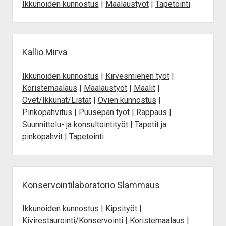
Ikkunoiden kunnostus
|
Maalaustyöt
|
Tapetointi
Kallio Mirva
Ikkunoiden kunnostus
|
Kirvesmiehen työt
|
Koristemaalaus
|
Maalaustyöt
|
Maalit
|
Ovet/Ikkunat/Listat
|
Ovien kunnostus
|
Pinkopahvitus
|
Puusepän työt
|
Rappaus
|
Suunnittelu- ja konsultointityöt
|
Tapetit ja
pinkopahvit
|
Tapetointi
Konservointilaboratorio Slammaus
Ikkunoiden kunnostus
|
Kipsityöt
|
Kivirestaurointi/Konservointi
|
Koristemaalaus
|