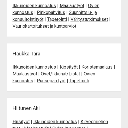
Saavutettavuus
Ikkunoiden kunnostus
|
Maalaustyöt
|
Ovien
kunnostus
|
Pinkopahvitus
|
Suunnittelu- ja
konsultointityöt
|
Tapetointi
|
Väritystutkimukset
|
Vauriokartoitukset ja kuntoarviot
Haukka Tara
Ikkunoiden kunnostus
|
Kipsityöt
|
Koristemaalaus
|
Maalaustyöt
|
Ovet/Ikkunat/Listat
|
Ovien
kunnostus
|
Puusepän työt
|
Tapetointi
Hiltunen Aki
Hirsityöt
|
Ikkunoiden kunnostus
|
Kirvesmiehen