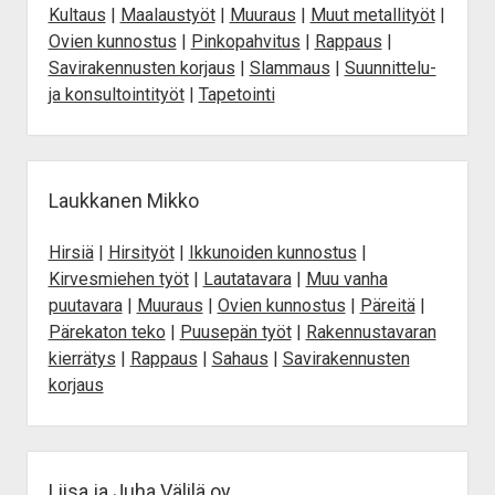
Kultaus
|
Maalaustyöt
|
Muuraus
|
Muut metallityöt
|
Ovien kunnostus
|
Pinkopahvitus
|
Rappaus
|
Savirakennusten korjaus
|
Slammaus
|
Suunnittelu-
ja konsultointityöt
|
Tapetointi
Laukkanen Mikko
Hirsiä
|
Hirsityöt
|
Ikkunoiden kunnostus
|
Kirvesmiehen työt
|
Lautatavara
|
Muu vanha
puutavara
|
Muuraus
|
Ovien kunnostus
|
Päreitä
|
Pärekaton teko
|
Puusepän työt
|
Rakennustavaran
kierrätys
|
Rappaus
|
Sahaus
|
Savirakennusten
korjaus
Liisa ja Juha Välilä oy