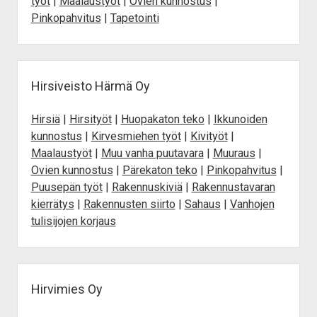
työt
|
Maalaustyöt
|
Ovien kunnostus
|
Pinkopahvitus
|
Tapetointi
Hirsiveisto Härmä Oy
Hirsiä
|
Hirsityöt
|
Huopakaton teko
|
Ikkunoiden
kunnostus
|
Kirvesmiehen työt
|
Kivityöt
|
Maalaustyöt
|
Muu vanha puutavara
|
Muuraus
|
Ovien kunnostus
|
Pärekaton teko
|
Pinkopahvitus
|
Puusepän työt
|
Rakennuskiviä
|
Rakennustavaran
kierrätys
|
Rakennusten siirto
|
Sahaus
|
Vanhojen
tulisijojen korjaus
Hirvimies Oy