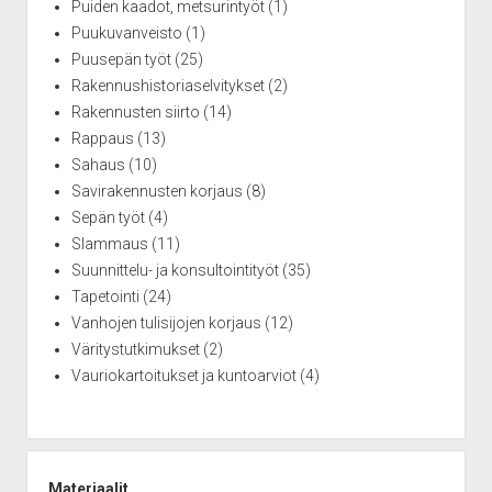
Puiden kaadot, metsurintyöt
(1)
Puukuvanveisto
(1)
Puusepän työt
(25)
Rakennushistoriaselvitykset
(2)
Rakennusten siirto
(14)
Rappaus
(13)
Sahaus
(10)
Savirakennusten korjaus
(8)
Sepän työt
(4)
Slammaus
(11)
Suunnittelu- ja konsultointityöt
(35)
Tapetointi
(24)
Vanhojen tulisijojen korjaus
(12)
Väritystutkimukset
(2)
Vauriokartoitukset ja kuntoarviot
(4)
Materiaalit