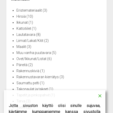
Eristemateriaalit
(3)
Hirsiä
(10)
Ikkunat
(1)
Kattotiilet
(1)
Lautatavara
(8)
Liimat/Lakat/Kitit
(2)
Maalit
(3)
Muu vanha puutavara
(5)
Ovet/Ikkunat/Listat
(6)
Päreitä
(2)
Rakennuskiviä
(1)
Rakennustavaran kierrätys
(3)
Saumattu pelti
(1)
Takonaulat ja takeet
(1)
Tapetit ja pinkopahvit
(1)
Terva
(3)
Jotta sivuston käyttö olisi sinulle sujuvaa,
Tuohi
(2)
käytämme kumppaniemme kanssa sivustolla