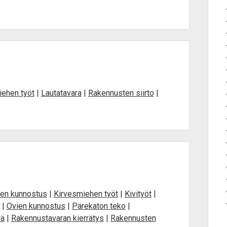
iehen työt
|
Lautatavara
|
Rakennusten siirto
|
den kunnostus
|
Kirvesmiehen työt
|
Kivityöt
|
|
Ovien kunnostus
|
Pärekaton teko
|
iä
|
Rakennustavaran kierrätys
|
Rakennusten