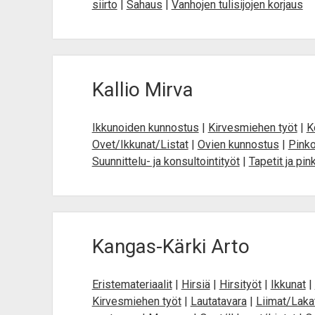
siirto
|
Sahaus
|
Vanhojen tulisijojen korjaus
Kallio Mirva
Ikkunoiden kunnostus
|
Kirvesmiehen työt
|
K
Ovet/Ikkunat/Listat
|
Ovien kunnostus
|
Pinko
Suunnittelu- ja konsultointityöt
|
Tapetit ja pin
Kangas-Kärki Arto
Eristemateriaalit
|
Hirsiä
|
Hirsityöt
|
Ikkunat
|
Kirvesmiehen työt
|
Lautatavara
|
Liimat/Lakat