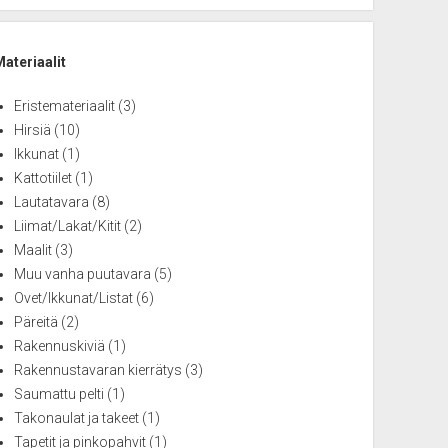
Materiaalit
Eristemateriaalit
(3)
Hirsiä
(10)
Ikkunat
(1)
Kattotiilet
(1)
Lautatavara
(8)
Liimat/Lakat/Kitit
(2)
Maalit
(3)
Muu vanha puutavara
(5)
Ovet/Ikkunat/Listat
(6)
Päreitä
(2)
Rakennuskiviä
(1)
Rakennustavaran kierrätys
(3)
Saumattu pelti
(1)
Takonaulat ja takeet
(1)
Tapetit ja pinkopahvit
(1)