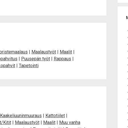
oristemaalaus
|
Maalaustyöt
|
Maalit
|
pahvitus
|
Puusepän työt
|
Rappaus
|
kopahvit
|
Tapetointi
Kaakeliuuninmuuraus
|
Kattotiilet
|
/Kitit
|
Maalaustyöt
|
Maalit
|
Muu vanha