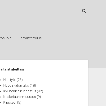
etosuoja
Saavutettavuus
ebar
aitajat aloittain
Hirsityöt
(26)
Huopakaton teko
(18)
Ikkunoiden kunnostus
(32)
Kaakeliuuninmuuraus
(9)
Kipsityöt
(5)