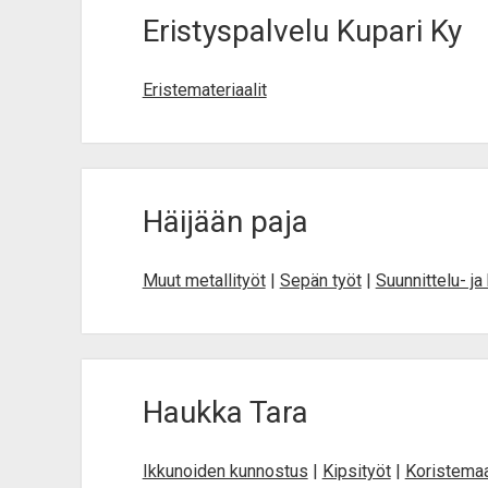
Eristyspalvelu Kupari Ky
Eristemateriaalit
Häijään paja
Muut metallityöt
|
Sepän työt
|
Suunnittelu- ja
Haukka Tara
Ikkunoiden kunnostus
|
Kipsityöt
|
Koristema