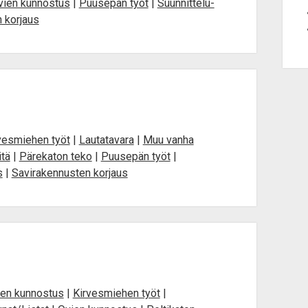
vien kunnostus
|
Puusepän työt
|
Suunnittelu-
n korjaus
vesmiehen työt
|
Lautatavara
|
Muu vanha
itä
|
Pärekaton teko
|
Puusepän työt
|
s
|
Savirakennusten korjaus
den kunnostus
|
Kirvesmiehen työt
|