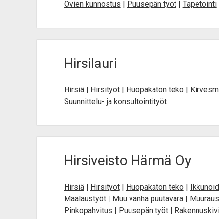
Ovien kunnostus
|
Puusepän työt
|
Tapetointi
Hirsilauri
Hirsiä
|
Hirsityöt
|
Huopakaton teko
|
Kirvesm
Suunnittelu- ja konsultointityöt
Hirsiveisto Härmä Oy
Hirsiä
|
Hirsityöt
|
Huopakaton teko
|
Ikkunoi
Maalaustyöt
|
Muu vanha puutavara
|
Muuraus
Pinkopahvitus
|
Puusepän työt
|
Rakennuskiv