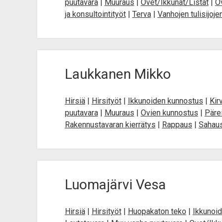
puutavara
|
Muuraus
|
Ovet/Ikkunat/Listat
|
O
ja konsultointityöt
|
Terva
|
Vanhojen tulisijoje
Laukkanen Mikko
Hirsiä
|
Hirsityöt
|
Ikkunoiden kunnostus
|
Kir
puutavara
|
Muuraus
|
Ovien kunnostus
|
Päre
Rakennustavaran kierrätys
|
Rappaus
|
Sahau
Luomajärvi Vesa
Hirsiä
|
Hirsityöt
|
Huopakaton teko
|
Ikkunoi