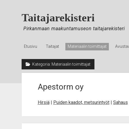
Skip
to
Taitajarekisteri
Content
Pirkanmaan maakuntamuseon taitajarekisteri
Etusivu
Taitajat
Materiaalin toimittajat
Avusta
Kategoria:
Materiaalin toimittajat
Apestorm oy
Hirsiä
|
Puiden kaadot, metsurintyöt
|
Sahaus