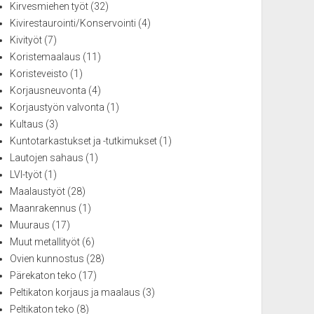
Kirvesmiehen työt
(32)
Kivirestaurointi/Konservointi
(4)
Kivityöt
(7)
Koristemaalaus
(11)
Koristeveisto
(1)
Korjausneuvonta
(4)
Korjaustyön valvonta
(1)
Kultaus
(3)
Kuntotarkastukset ja -tutkimukset
(1)
Lautojen sahaus
(1)
LVI-työt
(1)
Maalaustyöt
(28)
Maanrakennus
(1)
Muuraus
(17)
Muut metallityöt
(6)
Ovien kunnostus
(28)
Pärekaton teko
(17)
Peltikaton korjaus ja maalaus
(3)
Peltikaton teko
(8)