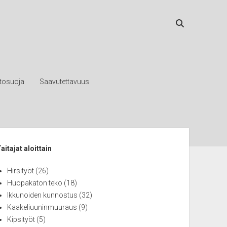
etosuoja
Saavutettavuus
ebar
aitajat aloittain
Hirsityöt
(26)
Huopakaton teko
(18)
Ikkunoiden kunnostus
(32)
Kaakeliuuninmuuraus
(9)
Kipsityöt
(5)