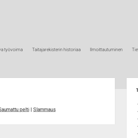
va työvoima
Taitajarekisterin historiaa
Ilmoittautuminen
Ti
Sid
T
Saumattu pelti
|
Slammaus