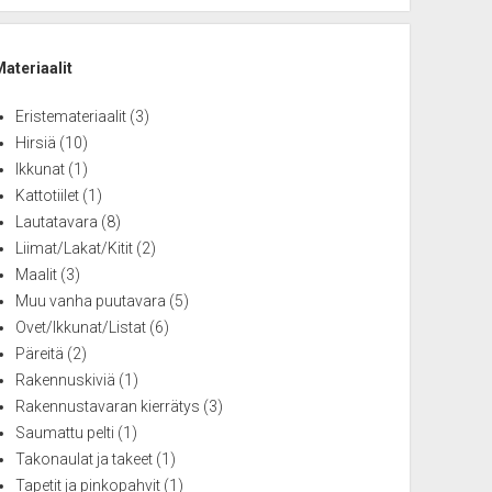
Materiaalit
Eristemateriaalit
(3)
Hirsiä
(10)
Ikkunat
(1)
Kattotiilet
(1)
Lautatavara
(8)
Liimat/Lakat/Kitit
(2)
Maalit
(3)
Muu vanha puutavara
(5)
Ovet/Ikkunat/Listat
(6)
Päreitä
(2)
Rakennuskiviä
(1)
Rakennustavaran kierrätys
(3)
Saumattu pelti
(1)
Takonaulat ja takeet
(1)
Tapetit ja pinkopahvit
(1)