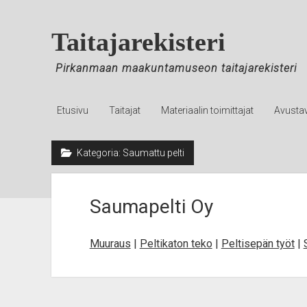
Skip
to
Taitajarekisteri
Content
Pirkanmaan maakuntamuseon taitajarekisteri
Etusivu
Taitajat
Materiaalin toimittajat
Avusta
Kategoria:
Saumattu pelti
Saumapelti Oy
Muuraus
|
Peltikaton teko
|
Peltisepän työt
|